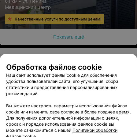
6.1 км • ул. Ленина
Медицинский центр
Качественные услуги по доступным ценам!
Показать ещё
Обработка файлов cookie
О проекте
Новости проекта
Размещение рекламы
Наш сайт использует файлы cookie для обеспечения
Медицинский маркетинг
Публичный договор
удобства пользователей сайта, его улучшения, сбора
Пользовательское соглашение
Способы оплаты
статистики и предоставления персонализированных
рекомендаций.
Вакансии
Партнеры
Написать руководителю 103.by
Вы можете настроить параметры использования файлов
cookie или изменить свое согласие в более позднее время.
Написать в поддержку
Для получения дополнительной информации о целях,
Персональные настройки cookie
сроках и порядке использования файлов cookie вы
Обработка персональных данных
можете ознакомиться с нашей
Политикой обработки
файлов cookie